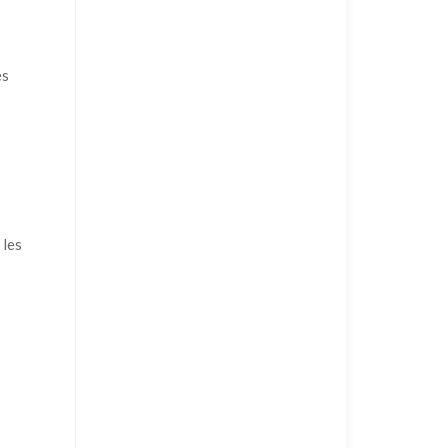
ès
 les