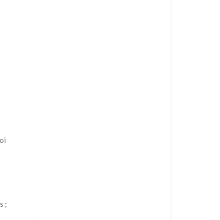
oi
s ;