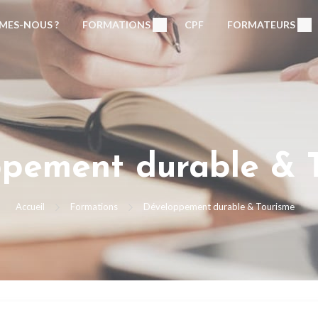
MES-NOUS ?
FORMATIONS
CPF
FORMATEURS
pement durable & 
Accueil
Formations
Développement durable & Tourisme