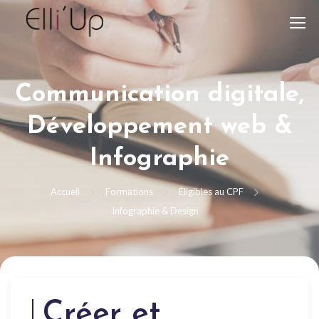
Communication digitale,
Développement web &
Infographie
Accueil
Formations
Éligibles au CPF
Infographie & Design
Créer et