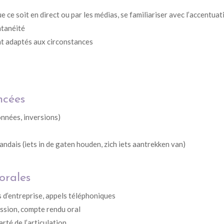
 ce soit en direct ou par les médias, se familiariser avec l’accentuat
ntanéité
ent adaptés aux circonstances
ncées
nnées, inversions)
ndais (iets in de gaten houden, zich iets aantrekken van)
orales
 d’entreprise, appels téléphoniques
ission, compte rendu oral
arté de l’articulation