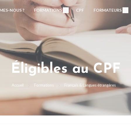
MES-NOUS ?
FORMATIONS
CPF
FORMATEURS
Éligibles au CPF
Accueil
Formations
Français & Langues étrangères